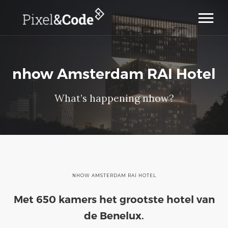
Home
Cases
nhow Amsterdam RAI Hotel
Diensten
Werkwijze
What’s happening nhow?
Over ons
Contact
NHOW AMSTERDAM RAI HOTEL
Met 650 kamers het grootste hotel van
de Benelux.