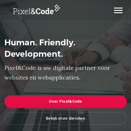
Home
Cases
Human. Friendly.
Diensten
Werkwijze
Development.
Over ons
Contact
Pixel&Code is uw digitale partner voor
websites en webapplicaties.
Over Pixel&Code
Bekijk onze diensten