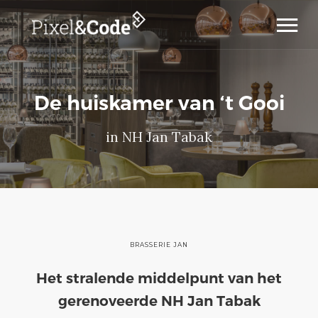
Home
Cases
De huiskamer van ‘t Gooi
Diensten
Werkwijze
in NH Jan Tabak
Over ons
Contact
BRASSERIE JAN
Het stralende middelpunt van het
gerenoveerde NH Jan Tabak