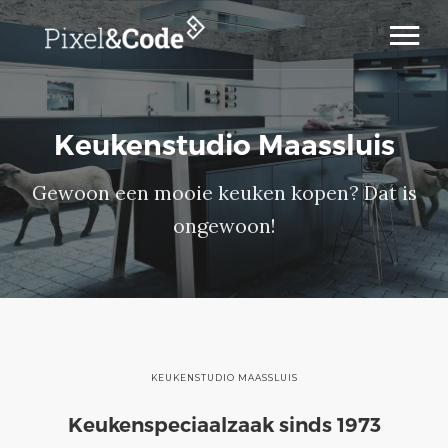
Home
Cases
Keukenstudio Maassluis
Diensten
Werkwijze
Gewoon een mooie keuken kopen? Dat is
Over ons
ongewoon!
Contact
KEUKENSTUDIO MAASSLUIS
Keukenspeciaalzaak sinds 1973