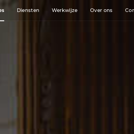
es
Diensten
Werkwijze
Over ons
Con