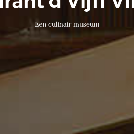
rant d'Vijff V
Een culinair museum